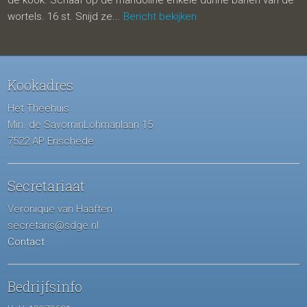
de kook. Schaaf op de mandoline enkele dunne banen van de
wortels. 16 st. Snijd ze...
Bericht bekijken
Kookadres
Het Theehuis
Min. de SavorninLohmanlaan 15
7522 AP Enschede
Secretariaat
Veronique van Haaften
secretaris@sdge.nl
Contact
Bedrijfsinfo