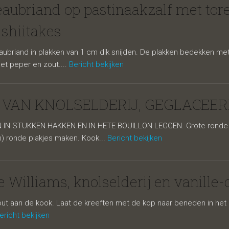
ubriand op
aubriand op pastinaakzalf met toren
 shiitakes
briand in plakken van 1 cm dik snijden. De plakken bedekken met p
met peper en zout....
Bericht bekijken
 VAN KNOLSELDERIJ, GEGLACEER
N STUKKEN HAKKEN EN IN HETE BOUILLON LEGGEN. Grote ronde bord
) ronde plakjes maken. Kook...
Bericht bekijken
akzalf met to
re Williams, knolselderij en vanille
zout aan de kook. Laat de kreeften met de kop naar beneden in he
ericht bekijken