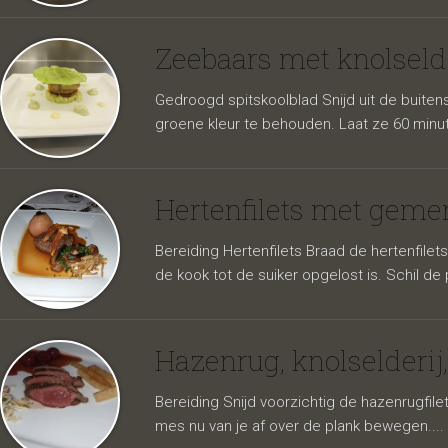
Zeebaars met knolselde
Gedroogd spitskoolblad Snijd uit de buite
groene kleur te behouden. Laat ze 60 minute
van kno
Hertenfilets met gemen
Bereiding Hertenfilets Braad de hertenfile
de kook tot de suiker opgelost is. Schil de
Hazenrug, knolselderij,
Bereiding Snijd voorzichtig de hazenrugfilet
mes nu van je af over de plank bewegen....