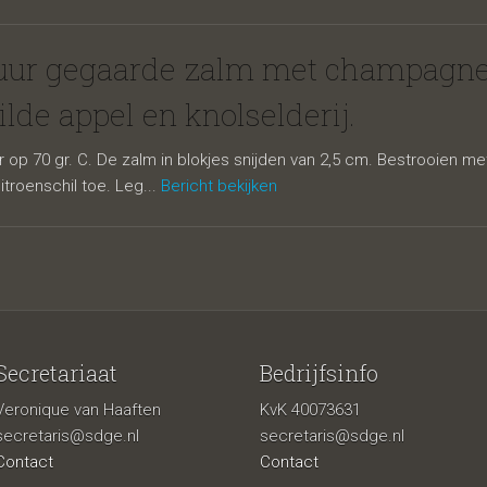
pote, enoki
uur gegaarde zalm met champagner
lde appel en knolselderij.
p 70 gr. C. De zalm in blokjes snijden van 2,5 cm. Bestrooien met 
itroenschil toe. Leg...
Bericht bekijken
es
Secretariaat
Bedrijfsinfo
Veronique van Haaften
KvK 40073631
secretaris@sdge.nl
secretaris@sdge.nl
Contact
Contact