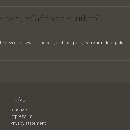
 en
oom, salade van zuurkool,
zeezout en zwarte peper ( 5 bl. per pers). Verwarm de olijfolie
Links
Sitemap
Impressum
Privacy statement