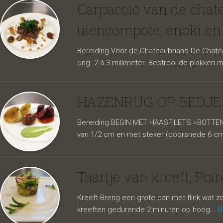
chatea
Carpaccio van de chate
uiencompote, enoki en
Bereiding Voor de Chateaubriand De Chateau
ong. 2 á 3 millimeter. Bestrooi de plakken 
HAZENRUG OP BEDJE
Bereiding BEGIN MET HAASFILETS >BOTTEN I
van 1/2 cm en met steker (doorsnede 6 cm
pastina
Taartje van kreeft, Poi
Kreeft Breng een grote pan met flink wat 
kreeften gedurende 2 minuten op hoog...
B