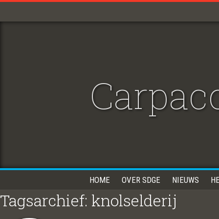
Carpacc
HOME
OVER SDGE
NIEUWS
H
Tagsarchief: knolselderij