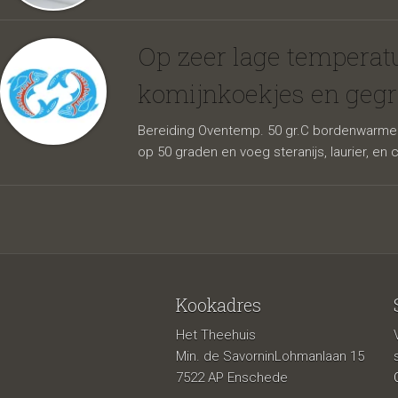
uiencom
Op zeer lage temperat
komijnkoekjes en gegri
Bereiding Oventemp. 50 gr.C bordenwarmer o
op 50 graden en voeg steranijs, laurier, en c
shiitak
Kookadres
Het Theehuis
Min. de SavorninLohmanlaan 15
7522 AP Enschede