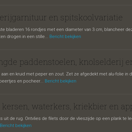
rijgarnituur en spitskoolvariatie
nste bladeren 16 rondjes met een diameter van 3 cm, blancheer d
n drogen in een stille...
Bericht bekijken
lselderij,
gde paddenstoelen, knolselderij en
ts aan en kruid met peper en zout. Zet ze afgedekt met alu-folie 
 peertjes en pocheer...
Bericht bekijken
 kersen, waterkers, kriekbier en ap
s uit de rug. Ontvlies de filets door de vlieszijde op een plank te 
Bericht bekijken