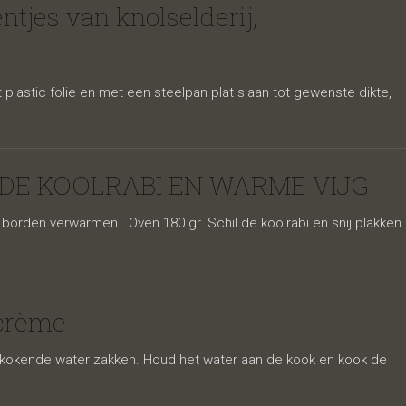
tjes van knolselderij,
lastic folie en met een steelpan plat slaan tot gewenste dikte,
DE KOOLRABI EN WARME VIJG
en verwarmen . Oven 180 gr. Schil de koolrabi en snij plakken
rentjes
-crème
t kokende water zakken. Houd het water aan de kook en kook de