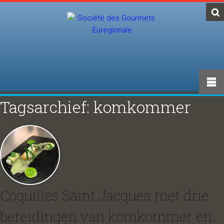
Tagsarchief: komkommer
Coquilles Saint Jacques met drie
bereidingen van komkommer en