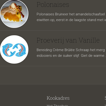
Polonaises
Polonaises Bruineer het amandelschaafsel i
eiwitten op, eerst in de laagste stand met ie
Proeverij van Vanille
Bereiding Crème Brûlée Schraap het merg ui
eidooiers en de suiker stijf. Giet de warme.
Kookadres