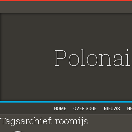
Polonai
HOME
OVER SDGE
NIEUWS
H
Tagsarchief: roomijs