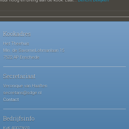
vuur hoog en breng aan de kook. Laat...
Bericht bekijken
Kookadres
Het Theehuis
Min. de SavorninLohmanlaan 15
7522 AP Enschede
Secretariaat
Veronique van Haaften
secretaris@sdge.nl
Contact
Bedrijfsinfo
KvK 40073631