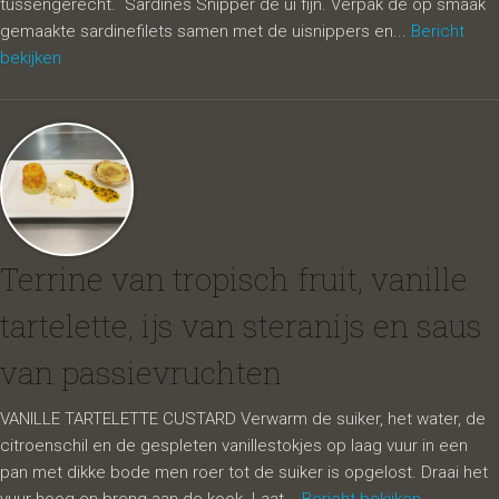
tussengerecht. Sardines Snipper de ui fijn. Verpak de op smaak
gemaakte sardinefilets samen met de uisnippers en...
Bericht
bekijken
Terrine van tropisch fruit, vanille
tartelette, ijs van steranijs en saus
van passievruchten
VANILLE TARTELETTE CUSTARD Verwarm de suiker, het water, de
citroenschil en de gespleten vanillestokjes op laag vuur in een
pan met dikke bode men roer tot de suiker is opgelost. Draai het