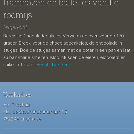
frambozen en balletjes vanille
roomijs
Nagerecht
Bereiding Chocoladecakejes Verwarm de oven vóór op 170
graden.Breek, voor de chocoladecakejes, de chocolade in
stukjes. Doe de stukjes samen met de boter in een pan en laat
au bain-marie smelten. Klop intussen de eieren, eidooiers en
suiker tot zich...
Bericht bekijken
Kookadres
Het Theehuis
Min. de SavorninLohmanlaan 15
7522 AP Enschede