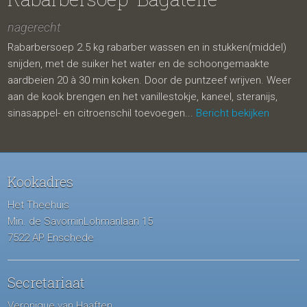
nagerecht
Rabarbersoep 2.5 kg rabarber wassen en in stukken(middel)
snijden, met de suiker het water en de schoongemaakte
aardbeien 20 à 30 min koken. Door de puntzeef wrijven. Weer
aan de kook brengen en het vanillestokje, kaneel, steranijs,
sinasappel- en citroenschil toevoegen...
Bericht bekijken
Kookadres
Het Theehuis
Min. de SavorninLohmanlaan 15
7522 AP Enschede
Secretariaat
Veronique van Haaften