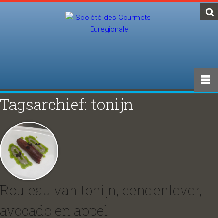
Tagsarchief: tonijn
Rouleau van tonijn, eendenlever,
avocado en appel