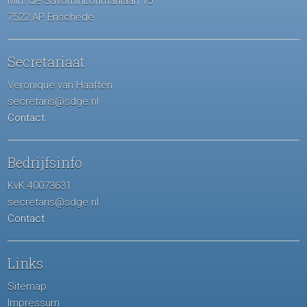
Min. de SavorninLohmanlaan 15
7522 AP Enschede
Secretariaat
Veronique van Haaften
secretaris@sdge.nl
Contact
Bedrijfsinfo
KvK 40073631
secretaris@sdge.nl
Contact
Links
Sitemap
Impressum