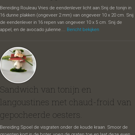
Bereiding Rouleau Vries de eendenlever licht aan.Snij de tonijn in
16 dunne plakken (ongeveer 2 mm) van ongeveer 10 x 20 cm. Snij
de eendenlever in 16 repen van ongeveer 10 x 5 cm. Snij de
appel, en de avocado julienne....
Bericht bekijken
Sandwich van tonijn en
langoustines met chaud-froid van
gepocheerde oesters.
Bereiding Spoel de visgraten onder de koude kraan. Smoor de
groenten kort in de boter, voeg de graten toe en laat deze even